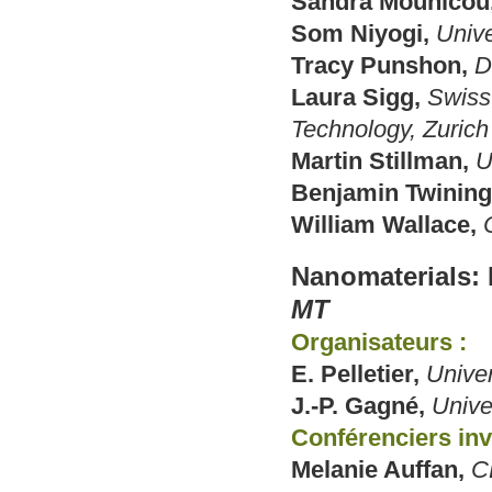
Sandra Mounicou
Som Niyogi,
Univ
Tracy Punshon,
D
Laura Sigg,
Swiss 
Technology, Zurich
Martin Stillman,
U
Benjamin Twining
William Wallace,
Nanomaterials:
MT
Organisateurs :
E. Pelletier,
Unive
J.-P. Gagné,
Unive
Conférenciers invi
Melanie Auffan,
C