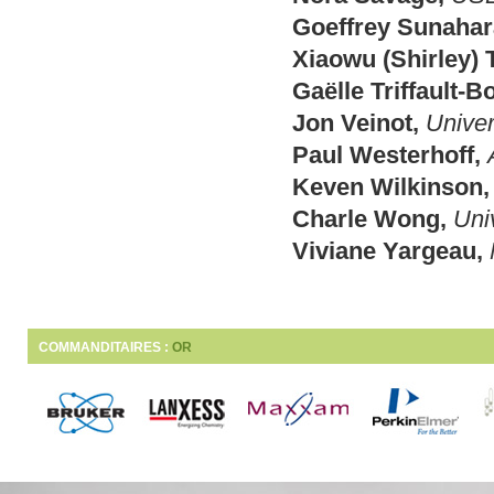
Goeffrey Sunahar
Xiaowu (Shirley) 
Gaëlle Triffault-B
Jon Veinot,
Univer
Paul Westerhoff,
Keven Wilkinson,
Charle Wong,
Uni
Viviane Yargeau,
COMMANDITAIRES :
OR