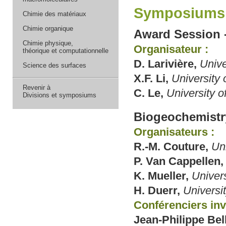
Symposiums 
Chimie des matériaux
Chimie organique
Award Session 
Chimie physique,
Organisateur :
théorique et computationnelle
D. Larivière,
Unive
Science des surfaces
X.F. Li,
University 
Revenir à
C. Le,
University o
Divisions et symposiums
Biogeochemistr
Organisateurs :
R.-M. Couture,
Un
P. Van Cappellen,
K. Mueller,
Univers
H. Duerr,
Universi
Conférenciers invi
Jean-Philippe Bel