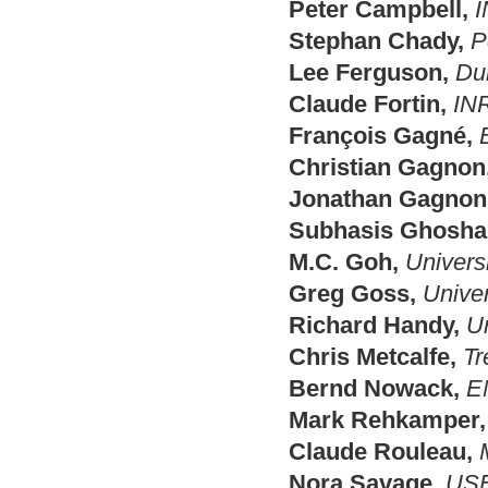
Peter Campbell,
Stephan Chady,
P
Lee Ferguson,
Du
Claude Fortin,
IN
François Gagné,
Christian Gagnon
Jonathan Gagnon
Subhasis Ghoshal
M.C. Goh,
Universi
Greg Goss,
Univer
Richard Handy,
Un
Chris Metcalfe,
Tr
Bernd Nowack,
E
Mark Rehkamper,
Claude Rouleau,
Nora Savage,
US