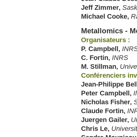
Jeff Zimmer,
Sask
Michael Cooke,
R
Metallomics - Me
Organisateurs :
P. Campbell,
INR
C. Fortin,
INRS
M. Stillman,
Unive
Conférenciers invi
Jean-Philippe Bel
Peter Campbell,
Nicholas Fisher,
S
Claude Fortin,
IN
Juergen Gailer,
Un
Chris Le,
Universit