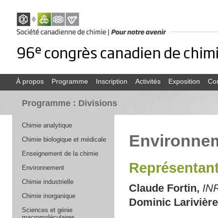
À propos
Programme
Inscription
Activités
Exposition
Co
Programme : Divisions
Chimie analytique
Environne
Chimie biologique et médicale
Enseignement de la chimie
Représentant
Environnement
Chimie industrielle
Claude Fortin,
IN
Chimie inorganique
Dominic Larivière
Sciences et génie
macromoléculaires