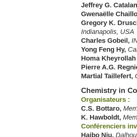
Jeffrey G. Catalan
Gwenaëlle Chaillo
Gregory K. Drusc
Indianapolis, USA
Charles Gobeil,
I
Yong Feng Hy,
Ca
Homa Kheyrollah 
Pierre A.G. Regni
Martial Taillefert,
Chemistry in C
Organisateurs :
C.S. Bottaro,
Memo
K. Hawboldt,
Memo
Conférenciers invi
Haibo Niu,
Dalhous