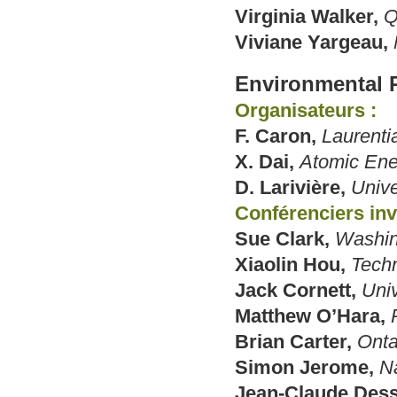
Virginia Walker,
Q
Viviane Yargeau,
Environmental 
Organisateurs :
F. Caron,
Laurenti
X. Dai,
Atomic Ene
D. Larivière,
Unive
Conférenciers invi
Sue Clark,
Washin
Xiaolin Hou,
Techn
Jack Cornett,
Univ
Matthew O’Hara,
Brian Carter,
Onta
Simon Jerome,
N
Jean-Claude Dess